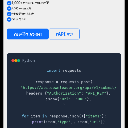
1,000+ የተደገፉ ጣቢያዎች
አንድ መጨረሻ
የቀድሞው ዕይታ
የስራ ሂደት
ሰነዶችን አንብብ
የAPI ዋጋ
Python
import
 requests

response = requests.post(

"https://api.downloader.org/api/v1/submit/"
,

    headers={
"Authorization"
: 
"API_KEY"
},

    json={
"url"
: 
"URL"
},

)

for
 item 
in
 response.json()[
"items"
]:

print
(item[
"type"
], item[
"url"
])