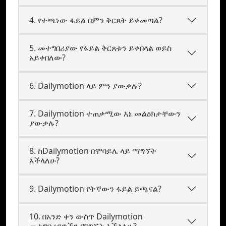
4. የተጫነው ፋይል በምን ቅርጸት ይቀመጣል?
5. መተግበሪያው የፋይል ቅርጸቱን ይቀበላል ወይስ
አይቀበለው?
6. Dailymotion ላይ ምን ያውቃሉ?
7. Dailymotion ተጠቃሚው እኔ መልዕክታቸውን
ያውቃሉ?
8. ከDailymotion በሞባይሌ ላይ ማግኘት
እችላለሁ?
9. Dailymotion የትኛውን ፋይል ይጫናል?
10. በአንድ ቀን ውስጥ Dailymotion