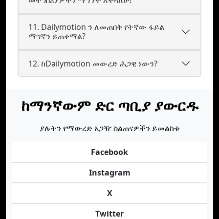
መተግበሪያዎችን ማግኘት እችላለሁ?
11. Dailymotion ን ለመጠበቅ የትኛው ፋይል
ማግኛን ይጠቀማል?
12. ከDailymotion መውረድ ሕጋዊ ነውን?
ከማንኛውም ድር ጣቢያ ያውርዱ
ያሉትን የማውረድ አጋዥ ስልጠናዎችን ይመልከቱ
Facebook
Instagram
X
Twitter