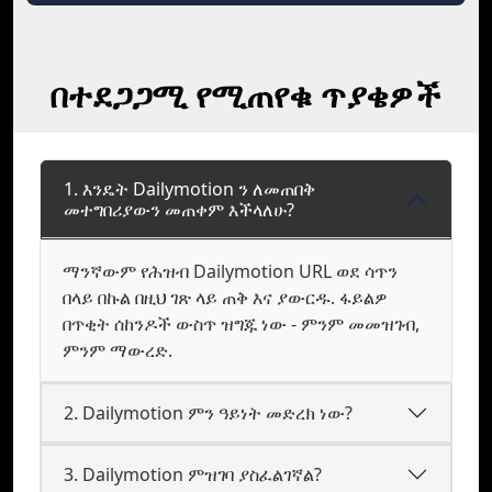
በተደጋጋሚ የሚጠየቁ ጥያቄዎች
1. እንዴት Dailymotion ን ለመጠበቅ
መተግበሪያውን መጠቀም እችላለሁ?
ማንኛውም የሕዝብ Dailymotion URL ወደ ሳጥን
በላይ በኩል በዚህ ገጽ ላይ ጠቅ እና ያውርዱ. ፋይልዎ
በጥቂት ሰከንዶች ውስጥ ዝግጁ ነው - ምንም መመዝገብ,
ምንም ማውረድ.
2. Dailymotion ምን ዓይነት መድረክ ነው?
3. Dailymotion ምዝገባ ያስፈልገኛል?