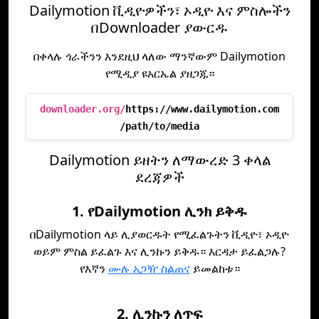
Dailymotion ቪዲዮዎችን፣ ኦዲዮ እና ምስሎችን
በDownloader ያውርዱ
በቀላሉ ጎራችንን እንደዚህ ላለው ማንኛውም Dailymotion
የሚዲያ ዩአርኤል ያዘጋጁ።
downloader.org/
https://www.dailymotion.com
/path/to/media
Dailymotion ይዘትን ለማውረድ 3 ቀላል
ደረጃዎች
1. የDailymotion ሊንክ ይቅዱ
በDailymotion ላይ ሊያወርዱት የሚፈልጉትን ቪዲዮ፣ ኦዲዮ
ወይም ምስል ይፈልጉ እና ሊንኩን ይቅዱ። እርዳታ ይፈልጋሉ?
የእኛን
ሙሉ አጋዥ ስልጠና
ይመልከቱ።
2. ሊንኩን ለጥፍ