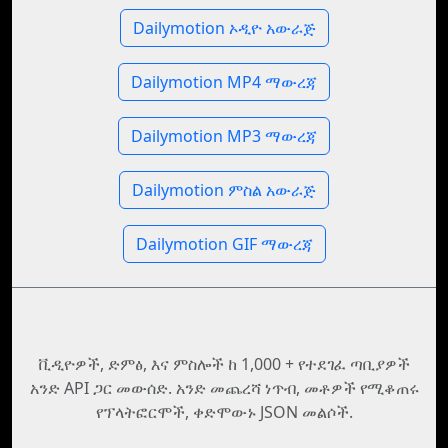
Dailymotion ኦዲዮ አውራጅ
Dailymotion MP4 ማውረጃ
Dailymotion MP3 ማውረጃ
Dailymotion ምስል አውራጅ
Dailymotion GIF ማውረጃ
ቪዲዮዎች, ድምፅ, እና ምስሎች ከ 1,000 + የተደገፈ ጣቢያዎች
አንድ API ጋር መውሰድ. አንድ መጨረሻ ነጥብ, መቶዎች የሚቆጠሩ
የፕላትፎርሞች, ቀድሞውኑ JSON መልሶች.