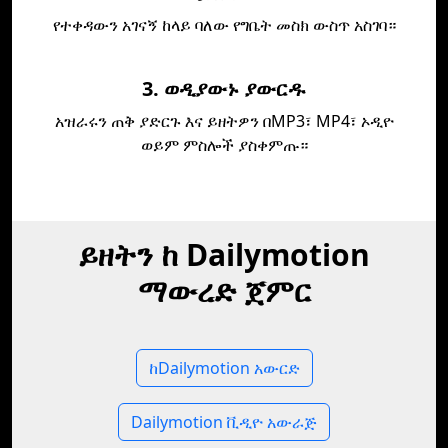
የተቀዳውን አገናኝ ከላይ ባለው የግቤት መስክ ውስጥ አስገባ።
3. ወዲያውኑ ያውርዱ
አዝራሩን ጠቅ ያድርጉ እና ይዘትዎን በMP3፣ MP4፣ ኦዲዮ
ወይም ምስሎች ያስቀምጡ።
ይዘትን ከ Dailymotion
ማውረድ ጀምር
ከDailymotion አውርድ
Dailymotion ቪዲዮ አውራጅ