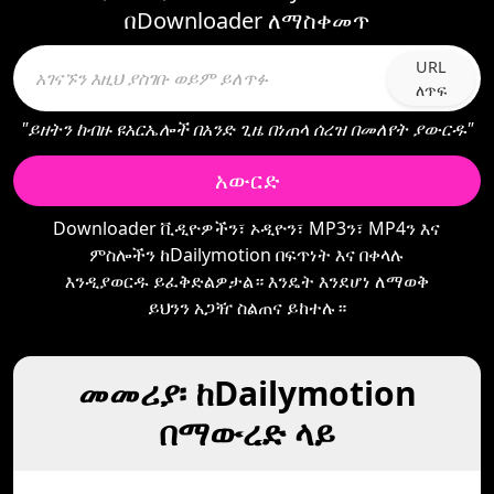
በDownloader ለማስቀመጥ
URL
ለጥፍ
"ይዘትን ከብዙ ዩአርኤሎች በአንድ ጊዜ በነጠላ ሰረዝ በመለየት ያውርዱ"
አውርድ
Downloader ቪዲዮዎችን፣ ኦዲዮን፣ MP3ን፣ MP4ን እና
ምስሎችን ከDailymotion በፍጥነት እና በቀላሉ
እንዲያወርዱ ይፈቅድልዎታል። እንዴት እንደሆነ ለማወቅ
ይህንን አጋዥ ስልጠና ይከተሉ።
መመሪያ፡ ከDailymotion
በማውረድ ላይ