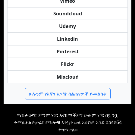
Vimeo
Soundcloud
Udemy
Linkedin
Pinterest
Flickr
Mixcloud
ሁሉንም የእኛን አጋዥ ስልጠናዎች ይመልከቱ
ማስታወሻ፣ ምንም ነገር አናከማችም፣ ሁሉም ነገር በቧንቧ
ተሞልቶልዎታል፣ ምስሎቹ እንኳን ወደ አሳሽዎ እንደ base64
ተጭነዋል።