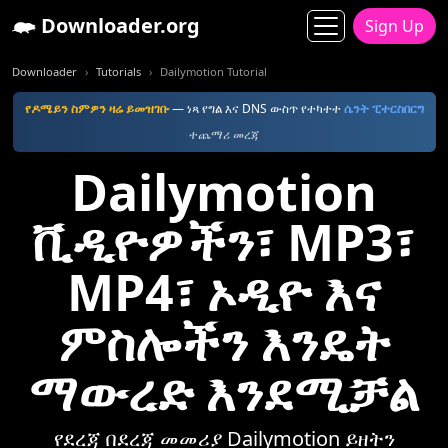
Downloader.org
Sign Up
Downloader
Tutorials
Dailymotion Tutorial
የዶሜይን ስምዎን ዛሬ ይመዝገቡ
— ነጻ የግል እና DNS ውስጥ የተካተተ
ሴንት ፒተርስበርግ
ተጨማሪ መረጃ
Dailymotion
ቪዲዮዎችን፣ MP3፣
MP4፣ ኦዲዮ እና
ምስሎችን እንዴት
ማውረድ እንደሚቻል
የደረጃ በደረጃ መመሪያ Dailymotion ይዘትን