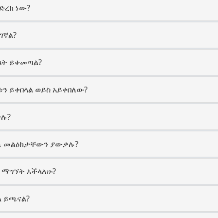
መድረክ ነው?
ልገኛል?
ርጸት ይቀመጣል?
ቱን ይቀበላል ወይስ አይቀበለው?
ቃሉ?
 እኔ መልዕክታቸውን ያውቃሉ?
ላይ ማግኘት እችላለሁ?
ይል ይጫናል?