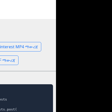
interest MP4 ማውረጃ
GIF ማውረጃ
sts

ts.post(
