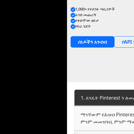
1,000+ የተደገፉ ጣቢያዎች
አንድ መጨረሻ
የቀድሞው ዕይታ
የስራ ሂደት
ሰነዶችን አንብብ
የAPI
1. እንዴት Pinterest ን
ማንኛውም የሕዝብ Pinterest
ምንም መመዝገብ, ምንም ማ