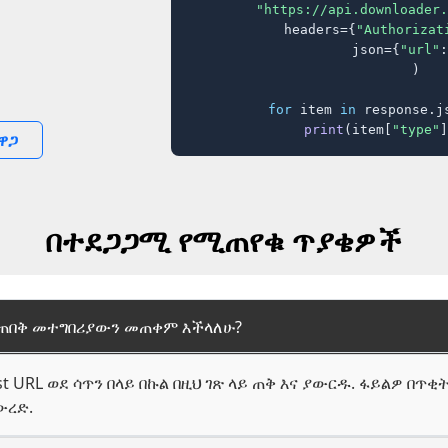
"https://api.downloader.
    headers={
"Authorizat
    json={
"url"
:
)

for
 item 
in
 response.j
print
(item[
"type"
]
 ዋጋ
በተደጋጋሚ የሚጠየቁ ጥያቄዎች
 ለመጠበቅ መተግበሪያውን መጠቀም እችላለሁ?
 URL ወደ ሳጥን በላይ በኩል በዚህ ገጽ ላይ ጠቅ እና ያውርዱ. ፋይልዎ በጥቂ
ውረድ.