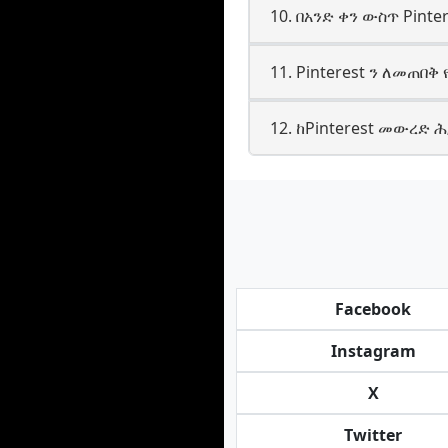
10. በአንድ ቀን ውስጥ Pin
11. Pinterest ን ለመጠ
12. ከPinterest መውረድ 
Facebook
Instagram
X
Twitter