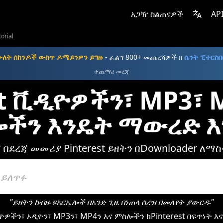
አጋዥ ስልጠናዎች
AP
torial
ሁለት ሰከንዶች ውስጥ ዶሜይንዎን ይግዙ
- ፈልግ 800+ መጨረሻዎች በ
ሴንት ፒተርስበ
ተጨማሪ መረጃ
st ቪዲዮዎችን፣ MP3፣ 
ሎችን እንዴት ማውረድ 
 በደረጃ መመሪያ Pinterest ይዘትን በDownloader ለ
"ይዘትን ከብዙ ዩአርኤሎች በአንድ ጊዜ በነጠላ ሰረዝ በመለየት ያውርዱ"
ዮዎችን፣ ኦዲዮን፣ MP3ን፣ MP4ን እና ምስሎችን ከPinterest በፍጥነት እ