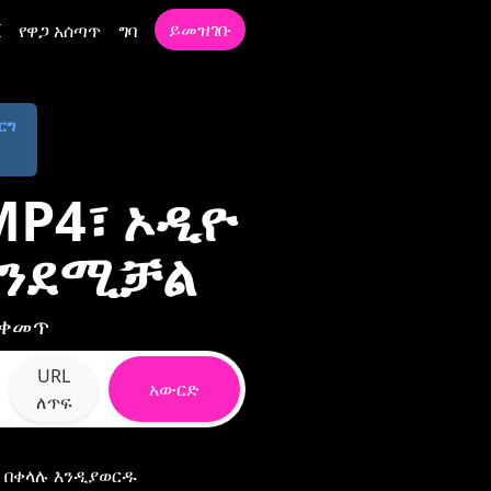
ይመዝገቡ
I
የዋጋ አሰጣጥ
ግባ
ርግ
MP4፣ ኦዲዮ
እንደሚቻል
ማስቀመጥ
URL
አውርድ
ለጥፍ
ና በቀላሉ እንዲያወርዱ