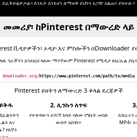
ይፈቅድልዎታል። እንዴት እንደሆነ ለማወቅ ይህንን አጋዥ ስልጠና ይከተሉ።
መመሪያ፡ ከPinterest በማውረድ ላይ
terest ቪዲዮዎችን፣ ኦዲዮ እና ምስሎችን በDownloader 
ላሉ ጎራችንን እንደዚህ ላለው ማንኛውም Pinterest የሚዲያ ዩአርኤል ያዘ
downloader.org/
https://www.pinterest.com/path/to/media
Pinterest ይዘትን ለማውረድ 3 ቀላል ደረጃዎች
ክ ይቅዱ
2. ሊንኩን ለጥፍ
3
የሚፈልጉትን
የተቀዳውን አገናኝ ከላይ ባለው የግቤት መስክ
አዝራሩን 
ፈልጉ እና
ውስጥ አስገባ።
MP4፣ 
? የእኛን