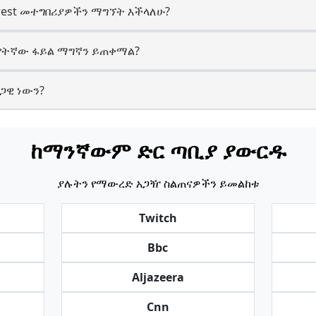
terest መተግበሪያዎችን ማግኘት እችላለሁ?
በቅ የትኛው ፋይል ማግኛን ይጠቀማል?
ሕጋዊ ነውን?
ከማንኛውም ድር ጣቢያ ያውርዱ
ያሉትን የማውረድ አጋዥ ስልጠናዎችን ይመልከቱ
Twitch
Bbc
Aljazeera
Cnn