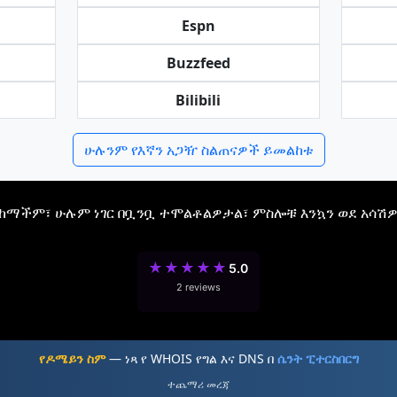
Espn
Buzzfeed
Bilibili
ሁሉንም የእኛን አጋዥ ስልጠናዎች ይመልከቱ
ናከማችም፣ ሁሉም ነገር በቧንቧ ተሞልቶልዎታል፣ ምስሎቹ እንኳን ወደ አሳሽዎ 
★
★
★
★
★
5.0
2 reviews
የዶሜይን ስም
— ነጻ የ WHOIS የግል እና DNS በ
ሴንት ፒተርስበርግ
ተጨማሪ መረጃ