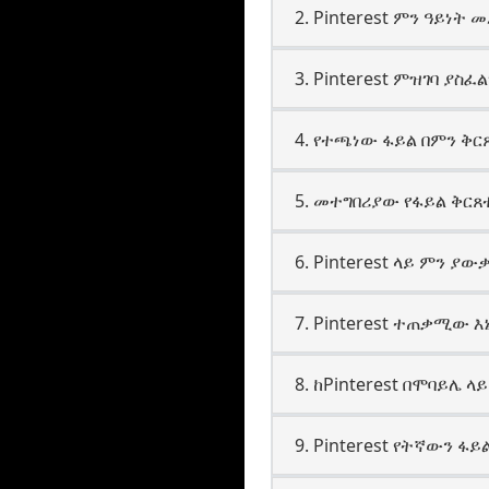
2. Pinterest ምን ዓይነት 
3. Pinterest ምዝገባ ያስፈ
4. የተጫነው ፋይል በምን ቅ
5. መተግበሪያው የፋይል ቅርጸ
6. Pinterest ላይ ምን ያው
7. Pinterest ተጠቃሚው
8. ከPinterest በሞባይሌ 
9. Pinterest የትኛውን ፋ