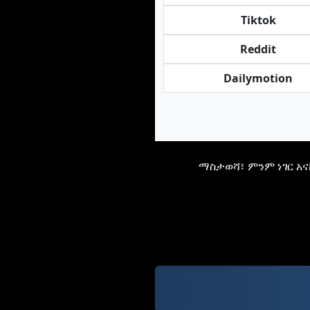
Tiktok
Reddit
Dailymotion
ማስታወሻ፣ ምንም ነገር አ