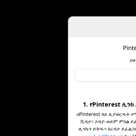
Pin
በቀ
1. የPinterest ሊን
በPinterest ላይ ሊያወርዱት 
ቪዲዮ፣ ኦዲዮ ወይም ምስል ይ
ሊንኩን ይቅዱ። እርዳታ ይፈልጋሉ