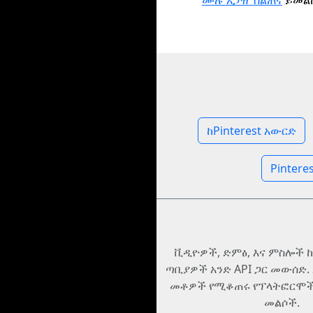
ሙሉ አጋዥ ስልጠና
ይመል
ከPinterest አውርድ
Pinter
ቪዲዮዎች, ድምፅ, እና ምስሎች ከ 
ጣቢያዎች አንድ API ጋር መውሰድ.
መቶዎች የሚቆጠሩ የፕላትፎርሞች
መልሶች.