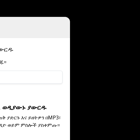
ያውርዱ
ጋጁ።
. ወዲያውኑ ያውርዱ
ጠቅ ያድርጉ እና ይዘትዎን በMP3፣
ኦዲዮ ወይም ምስሎች ያስቀምጡ።