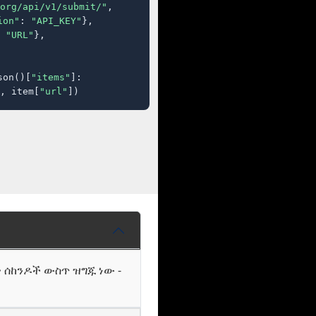
org/api/v1/submit/"
,

ion"
: 
"API_KEY"
},

 
"URL"
},

son()[
"items"
]:

, item[
"url"
])
ት ሰከንዶች ውስጥ ዝግጁ ነው -