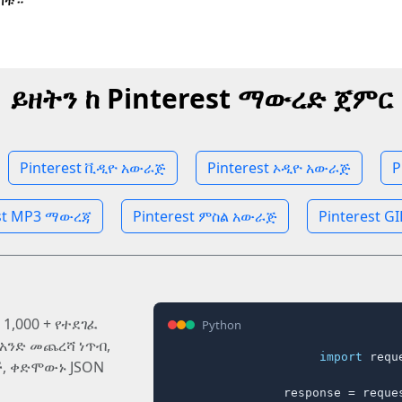
ከቱ።
ይዘትን ከ Pinterest ማውረድ ጀምር
Pinterest ቪዲዮ አውራጅ
Pinterest ኦዲዮ አውራጅ
P
est MP3 ማውረጃ
Pinterest ምስል አውራጅ
Pinterest 
1,000 + የተደገፈ
Python
 አንድ መጨረሻ ነጥብ,
import
 reque
, ቀድሞውኑ JSON
response = reques